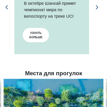
В октябре Шанхай примет 
Аф
чемпионат мира по 
Ша
велоспорту на треке UCI
го
УЗНАТЬ
БОЛЬШЕ
Места для прогулок