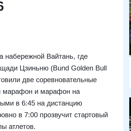
6
на набережной Вайтань, где
ощади Цзиньню (Bund Golden Bull
отовили две соревновательные
й марафон и марафон на
ыми в 6:45 на дистанцию
ровно в 7:00 прозвучит стартовый
пы атлетов.