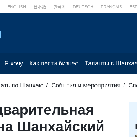
ENGLISH
日本語
한국어
DEUTSCH
FRANÇAIS
ES
Я хочу
Как вести бизнес
Таланты в Шанха
ать по Шанхаю
События и мероприятия
Сп
дварительная
 на Шанхайский