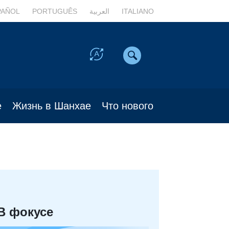
PAÑOL
PORTUGUÊS
العربية
ITALIANO
е
Жизнь в Шанхае
Что нового
В фокусе