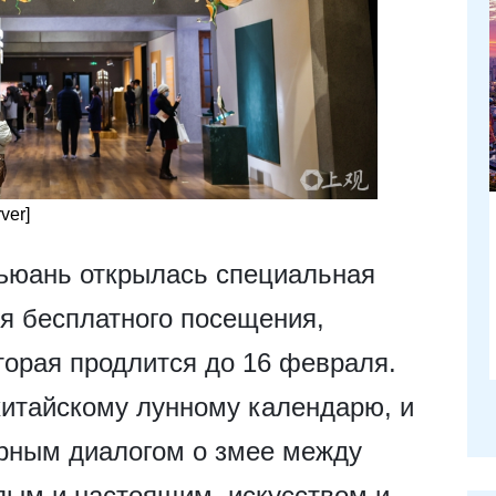
ver]
ъюань открылась специальная
для бесплатного посещения,
торая продлится до 16 февраля.
 китайскому лунному календарю, и
урным диалогом о змее между
лым и настоящим, искусством и