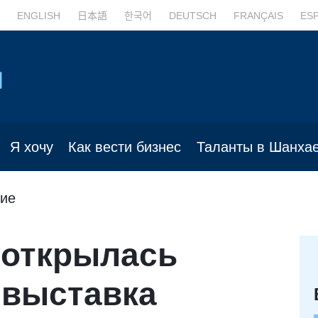
ENGLISH
日本語
한국어
DEUTSCH
FRANÇAIS
ES
Я хочу
Как вести бизнес
Таланты в Шанха
ие
открылась
 выставка