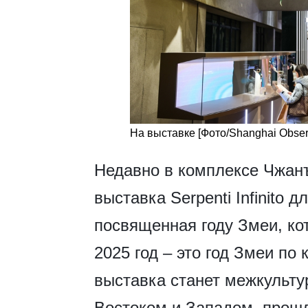
На выставке [Фото/Shanghai Obser
Недавно в комплексе Чжан
выставка Serpenti Infinito 
посвященная году Змеи, ко
2025 год – это год Змеи по
выставка станет межкульт
Востоком и Западом, прош