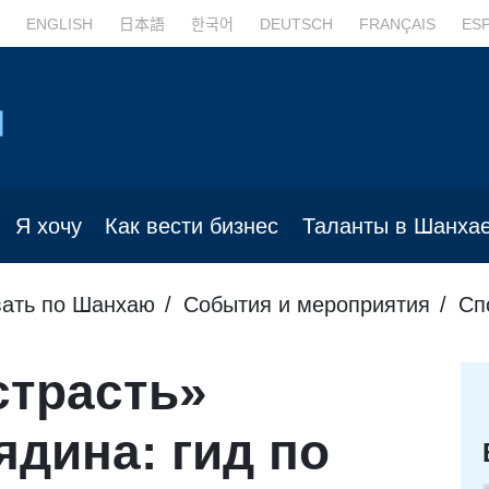
ENGLISH
日本語
한국어
DEUTSCH
FRANÇAIS
ES
Я хочу
Как вести бизнес
Таланты в Шанха
ать по Шанхаю
События и мероприятия
Сп
страсть»
ядина: гид по