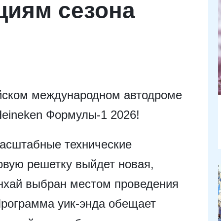
циям сезона
айском международном автодроме
Heineken Формулы-1 2026!
масштабные технические
овую решетку выйдет новая,
нхай выбран местом проведения
 Программа уик-энда обещает