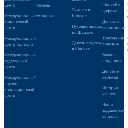
Шанхай в
центр
Органы
Учиться в
цифрах
Международный
Установки
Шанхае
Деловые
финансовый
Путешествовать
возможности
центр
по Шанхаю
Толкование
Международный
Делать покупки
политики
центр торговли
в Шанхае
Бизнес-
Международный
поддержка
судоходный
центр
Деловые
сервисы
Международный
научно-
Истории
инновационный
успеха
центр
Часто
задаваемые
вопросы