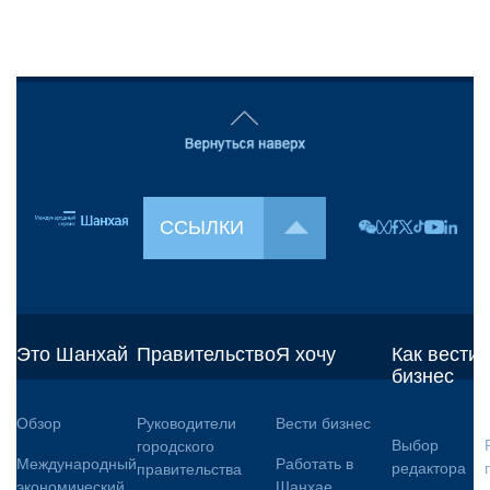
ССЫЛКИ
Это Шанхай
Правительство
Я хочу
Как вести
бизнес
Обзор
Руководители
Вести бизнес
Выбор
городского
Международный
Работать в
редактора
правительства
экономический
Шанхае