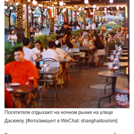
​Посетители отдыхают на ночном рынке на улице
Дасюелу. [Фото/аккаунт в WeChat: shanghaitourism]