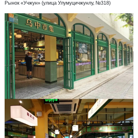
Рынок «Учжун» (улица Улумуцичжунлу, №318)