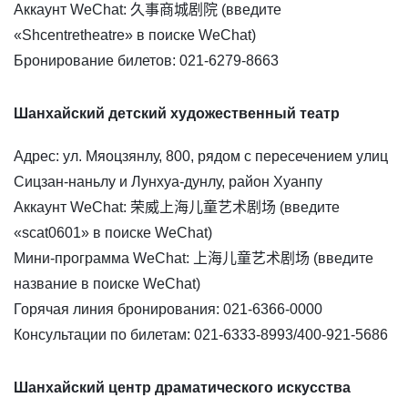
Аккаунт WeChat: 久事商城剧院 (введите
«Shcentretheatre» в поиске WeChat)
Бронирование билетов: 021-6279-8663
Шанхайский детский художественный театр
Адрес: ул. Мяоцзянлу, 800, рядом с пересечением улиц
Сицзан-наньлу и Лунхуа-дунлу, район Хуанпу
Аккаунт WeChat: 荣威上海儿童艺术剧场 (введите
«scat0601» в поиске WeChat)
Мини-программа WeChat: 上海儿童艺术剧场 (введите
название в поиске WeChat)
Горячая линия бронирования: 021-6366-0000
Консультации по билетам: 021-6333-8993/400-921-5686
Шанхайский центр драматического искусства