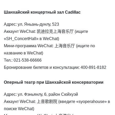
Шанхайский концертный зал Cadillac
Адрес: ул. Яньань-дунлу, 523
Аккаунт WeChat: 凯迪拉克上海音乐厅 (ищите
«SH_ConcertHall» в WeChat)
Мини-программа WeChat: 上海音乐厅 (ищите по
названию в WeChat)
Тел.: 021-538-66666
Бронирование билетов и консультации: 400-891-8182
Оперный театр при Шанхайской консерватории
Адрес: ул. Фэньянлу, 6, район Сюйхуэй
Аккаунт WeChat: 上音歌剧院 (введите «syoperahouse» в
поиске WeChat)