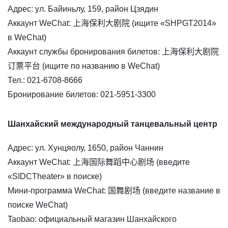
Адрес: ул. Байиньлу, 159, район Цзядин
Аккаунт WeChat: 上海保利大剧院 (ищите «SHPGT2014»
в WeChat)
Аккаунт службы бронирования билетов: 上海保利大剧院
订票平台 (ищите по названию в WeChat)
Тел.: 021-6708-8666
Бронирование билетов: 021-5951-3300
Шанхайский международный танцевальный центр
Адрес: ул. Хунцяолу, 1650, район Чаннин
Аккаунт WeChat: 上海国际舞蹈中心剧场 (введите
«SIDCTheater» в поиске)
Мини-программа WeChat: 国舞剧场 (введите название в
поиске WeChat)
Taobao: официальный магазин Шанхайского