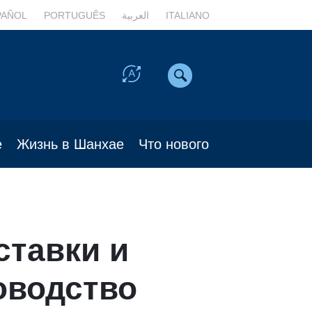
PAÑOL
PORTUGUÊS
العربية
ITALIANO
е
Жизнь в Шанхае
Что нового
ставки и
оводство