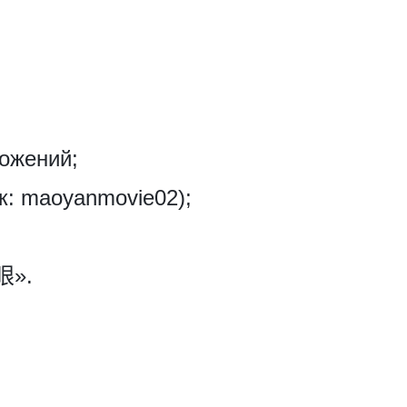
ложений;
: maoyanmovie02);
;
眼».