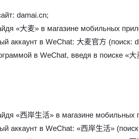
йт: damai.cn;
айдя «大麦» в магазине мобильных прил
ый аккаунт в WeChat: 大麦官方 (поиск: d
ограммой в WeChat, введя в поиске «大
найдя «西岸生活» в магазине мобильных 
ый аккаунт в WeChat: «西岸生活» (поиск: 