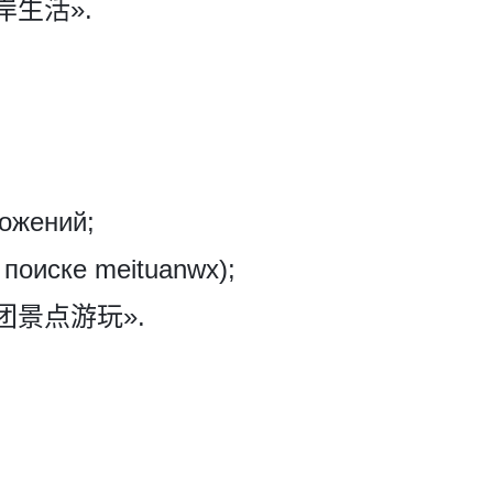
«西岸生活».
ожений;
поиске meituanwx);
 «美团景点游玩».