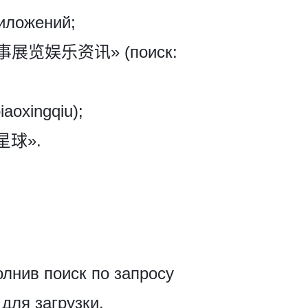
иложений;
出赛事展览娱乐资讯» (поиск:
oxingqiu);
票星球».
лнив поиск по запросу
для загрузки.