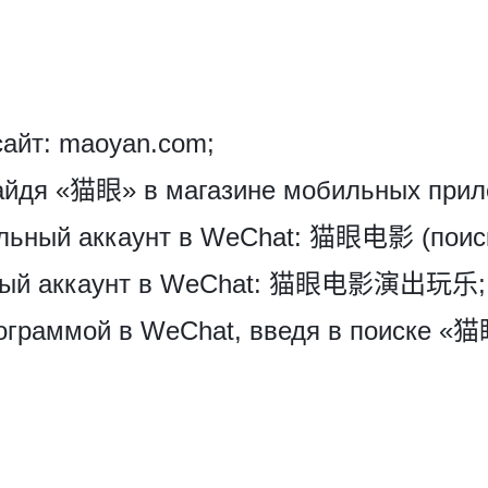
айт: maoyan.com;
найдя «猫眼» в магазине мобильных при
льный аккаунт в WeChat: 猫眼电影 (поиск
исный аккаунт в WeChat: 猫眼电影演出玩乐
ограммой в WeChat, введя в поиске «猫