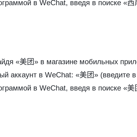
рограммой в WeChat, введя в поиске 
айдя «美团» в магазине мобильных прил
ый аккаунт в WeChat: «美团» (введите в 
рограммой в WeChat, введя в поиске