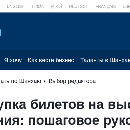
ENGLISH
日本語
한국어
DEUTSCH
FRANÇAIS
ES
Я хочу
Как вести бизнес
Таланты в Шанха
ать по Шанхаю
Выбор редактора
пка билетов на вы
ния: пошаговое рук