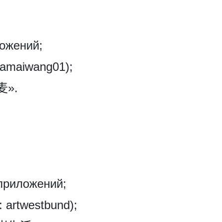
ожений;
amaiwang01);
麦».
приложений;
artwestbund);