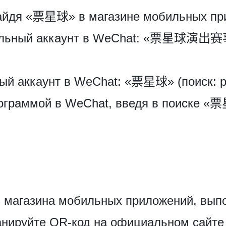
найдя «票星球» в магазине мобильных пр
иальный аккаунт в WeChat: «票星球演
й аккаунт в WeChat: «票星球» (поиск: pia
ограммой в WeChat, введя в поиске «
з магазина мобильных приложений, выпо
анируйте QR-код на официальном сайте 