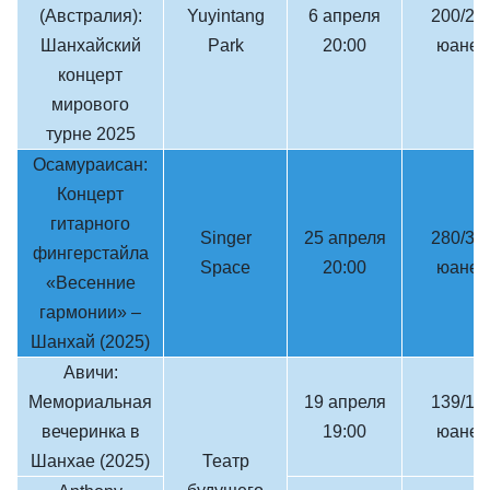
(Австралия):
Yuyintang
6 апреля
200/24
Шанхайский
Park
20:00
юаней
концерт
мирового
турне 2025
Осамураисан:
Концерт
гитарного
Singer
25 апреля
280/38
фингерстайла
Space
20:00
юаней
«Весенние
гармонии» –
Шанхай (2025)
Авичи:
Мемориальная
19 апреля
139/16
вечеринка в
19:00
юаней
Шанхае (2025)
Театр