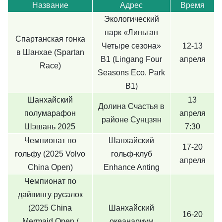
Название
Адрес
Время
Экологический
парк «Линьган
Спартанская гонка
Четыре сезона»
12-13
в Шанхае (Spartan
B1 (Lingang Four
апреля
Race)
Seasons Eco. Park
B1)
Шанхайский
13
Долина Счастья в
полумарафон
апреля
районе Сунцзян
Шэшань 2025
7:30
Чемпионат по
Шанхайский
17-20
гольфу (2025 Volvo
гольф-клуб
апреля
China Open)
Enhance Anting
Чемпионат по
дайвингу русалок
(2025 China
Шанхайский
16-20
Mermaid Open /
океанариум