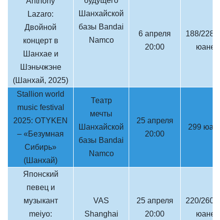
будущего
Anthony
Шанхайской
Lazaro:
базы Bandai
Двойной
6 апреля
188/228/
Namco
концерт в
20:00
юаней
Шанхае и
Шэньчжэне
(Шанхай, 2025)
Stallion world
Театр
music festival
мечты
2025: OTYKEN
25 апреля
Шанхайской
299 юан
– «Безумная
20:00
базы Bandai
Сибирь»
Namco
(Шанхай)
Японский
певец и
музыкант
VAS
25 апреля
220/260/
meiyo:
Shanghai
20:00
юаней