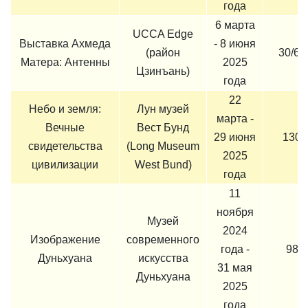
года
6 марта
UCCA Edge
Выставка Ахмеда
- 8 июня
(район
30/60
Матера: Антенны
2025
Цзинъань)
года
22
Небо и земля:
Лун музей
марта -
Вечные
Вест Бунд
29 июня
130 
свидетельства
(Long Museum
2025
цивилизации
West Bund)
года
11
ноября
Музей
2024
Изображение
современного
года -
98 
Дуньхуана
искусства
31 мая
Дуньхуана
2025
года