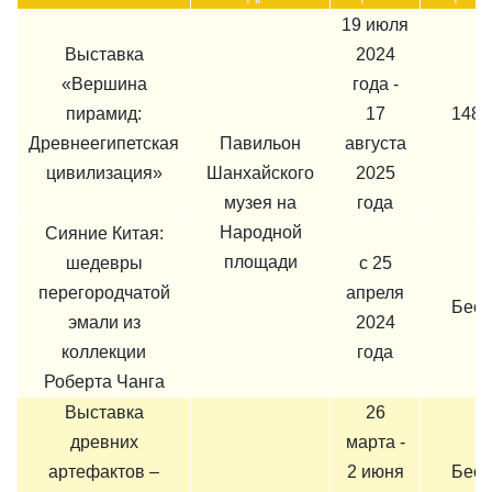
19 июля
Выставка
2024
«Вершина
года -
пирамид:
17
148 
Древнеегипетская
Павильон
августа
цивилизация»
Шанхайского
2025
музея на
года
Народной
Сияние Китая:
площади
шедевры
с 25
перегородчатой
апреля
Бесп
эмали из
2024
коллекции
года
Роберта Чанга
Выставка
26
древних
марта -
артефактов –
2 июня
Бесп