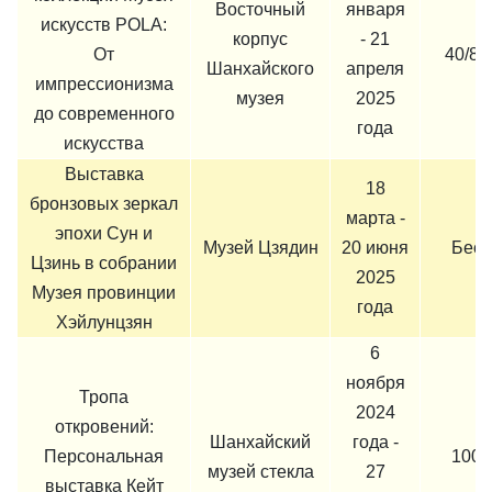
Восточный
января
искусств POLA:
корпус
- 21
От
40/80
Шанхайского
апреля
импрессионизма
музея
2025
до современного
года
искусства
Выставка
18
бронзовых зеркал
марта -
эпохи Сун и
Музей Цзядин
20 июня
Бесп
Цзинь в собрании
2025
Музея провинции
года
Хэйлунцзян
6
ноября
Тропа
2024
откровений:
Шанхайский
года -
Персональная
100 
музей стекла
27
выставка Кейт