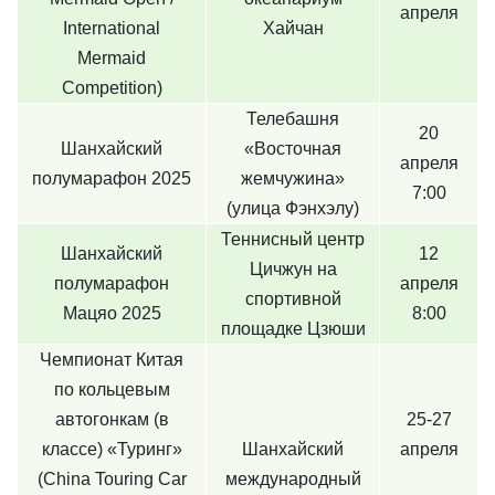
апреля
International
Хайчан
Mermaid
Competition)
Телебашня
20
Шанхайский
«Восточная
апреля
полумарафон 2025
жемчужина»
7:00
(улица Фэнхэлу)
Теннисный центр
Шанхайский
12
Цичжун на
полумарафон
апреля
спортивной
Мацяо 2025
8:00
площадке Цзюши
Чемпионат Китая
по кольцевым
автогонкам (в
25-27
классе) «Туринг»
Шанхайский
апреля
(China Touring Car
международный