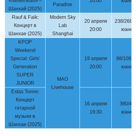
«Neverheart» –
20:00
юаней
Paradise
Шанхай (2025)
Rauf & Faik:
Modern Sky
20 апреля
238/268/
Концерт в
Lab
20:00
юаней
Шанхае (2025)
Shanghai
KPOP
Weekend
Special: Girls'
19 апреля
88/108/1
Generation
20:00
юаней
SUPER
MAO
JUNIOR
Livehouse
Estas Tonne:
Концерт
16 апреля
380/48
гитарной
19:30
юаней
музыки в
Шанхае (2025)