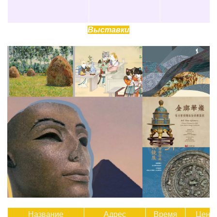
Выставки
Название
Адрес
Время
Цена 