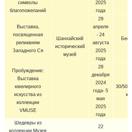
символы
2025
благопожеланий
года
29
Выставка,
апреля
посвященная
- 24
Шанхайский
Бесп
реликвиям
августа
исторический
Западного Ся
2025
музей
года
28
Пробуждение:
декабря
Выставка
2024
ювелирного
30/50/6
года- 5
искусства из
юа
мая
коллекции
2025
VMUSE
года
Шедевры из
22
коллекции Музея