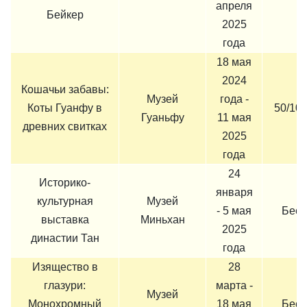
апреля
Бейкер
2025
года
18 мая
2024
Кошачьи забавы:
Музей
года -
Коты Гуанфу в
50/10
Гуаньфу
11 мая
древних свитках
2025
года
24
Историко-
января
культурная
Музей
- 5 мая
Бесп
выставка
Миньхан
2025
династии Тан
года
Изящество в
28
глазури:
марта -
Музей
Монохромный
18 мая
Бесп