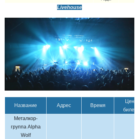
Livehouse
Цена
Название
Адрес
Время
билета
Металкор-
группа Alpha
Wolf