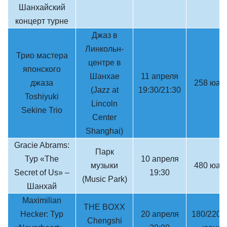
Шанхайский
концерт турне
Джаз в
Линкольн-
Трио мастера
центре в
японского
Шанхае
11 апреля
джаза
258 юан
(Jazz at
19:30/21:30
Toshiyuki
Lincoln
Sekine Trio
Center
Shanghai)
Gracie Abrams:
Парк
Тур «The
10 апреля
музыки
480 юан
Secret of Us» –
19:30
(Music Park)
Шанхай
Maximilian
THE BOXX
Hecker: Тур
20 апреля
180/220/
Chengshi