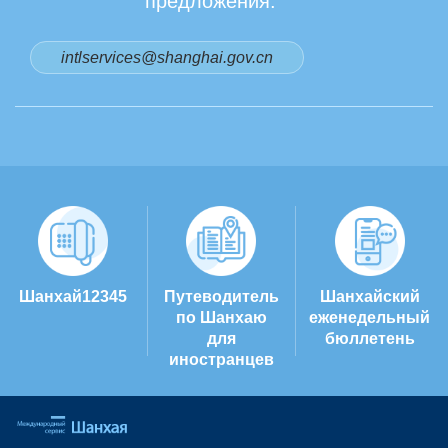
предложения.
intlservices@shanghai.gov.cn
Шанхай12345
Путеводитель
Шанхайский
по Шанхаю
еженедельный
для
бюллетень
иностранцев