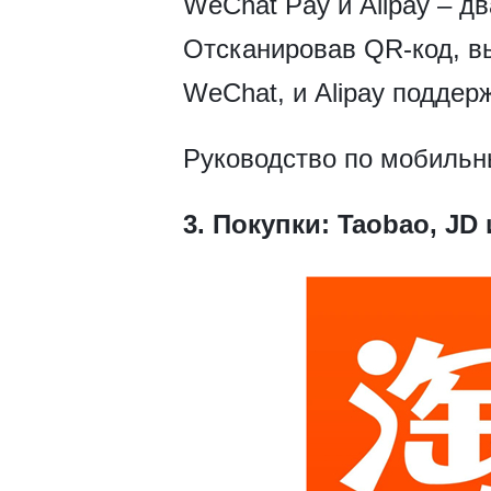
WeChat Pay и Alipay – д
Отсканировав QR-код, вы
WeChat, и Alipay подде
Руководство по мобиль
3.
Покупки: Taobao, JD