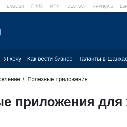
ENGLISH
日本語
한국어
DEUTSCH
FRANÇAIS
ES
Я хочу
Как вести бизнес
Таланты в Шанха
селение
Полезные приложения
е приложения для 