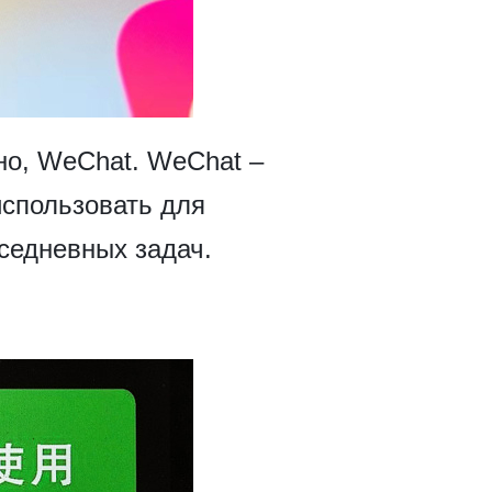
вно, WeChat. WeChat –
использовать для
вседневных задач.