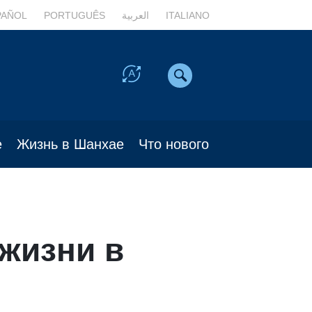
PAÑOL
PORTUGUÊS
العربية
ITALIANO
е
Жизнь в Шанхае
Что нового
жизни в