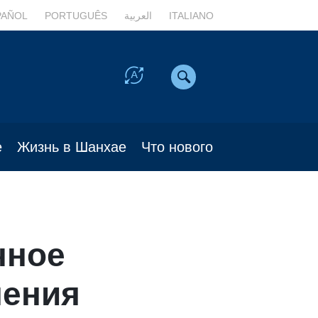
PAÑOL
PORTUGUÊS
العربية
ITALIANO
е
Жизнь в Шанхае
Что нового
чное
нения