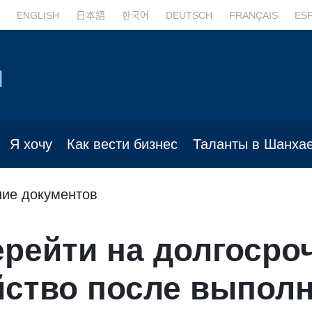
ENGLISH
日本語
한국어
DEUTSCH
FRANÇAIS
ES
Я хочу
Как вести бизнес
Таланты в Шанха
ие документов
ерейти на долгосро
йство после выпол