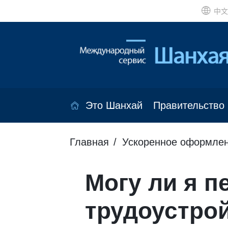
中文
Это Шанхай
Правительство
Главная
Ускоренное оформлен
Могу ли я п
трудоустро