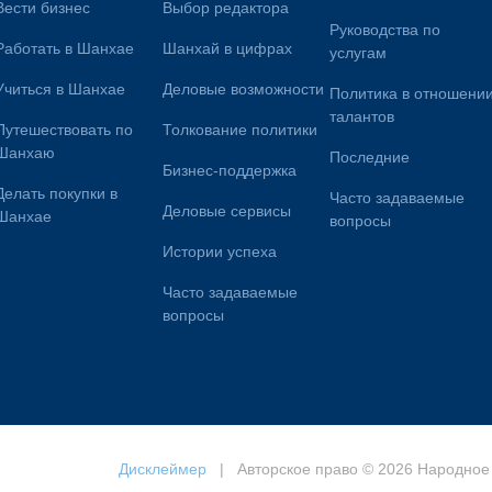
Вести бизнес
Выбор редактора
Руководства по
Работать в Шанхае
Шанхай в цифрах
услугам
Учиться в Шанхае
Деловые возможности
Политика в отношени
талантов
Путешествовать по
Толкование политики
Шанхаю
Последние
Бизнес-поддержка
Делать покупки в
Часто задаваемые
Деловые сервисы
Шанхае
вопросы
Истории успеха
Часто задаваемые
вопросы
Дисклеймер
| Авторское право © 2026 Народное 