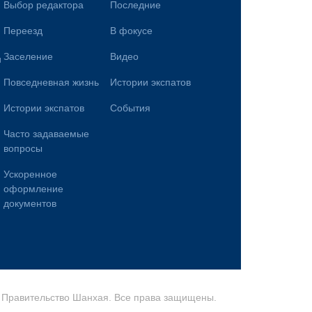
Выбор редактора
Последние
Переезд
В фокусе
Заселение
Видео
и
Повседневная жизнь
Истории экспатов
Истории экспатов
События
Часто задаваемые
вопросы
Ускоренное
оформление
документов
Правительство Шанхая. Все права защищены.