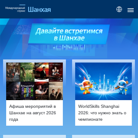
Афиша мероприятий в
WorldSkills Shanghai
Шанхае на август 2026
2026: что нужно знать о
года
чемпионате