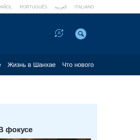
PAÑOL
PORTUGUÊS
العربية
ITALIANO
е
Жизнь в Шанхае
Что нового
В фокусе