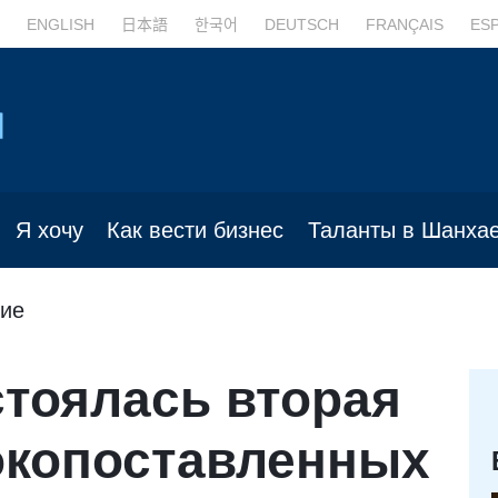
ENGLISH
日本語
한국어
DEUTSCH
FRANÇAIS
ES
Я хочу
Как вести бизнес
Таланты в Шанха
ие
тоялась вторая
окопоставленных