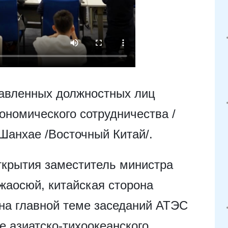
тавленных должностных лиц
ономического сотрудничества /
Шанхае /Восточный Китай/.
ткрытия заместитель министра
жаосюй, китайская сторона
на главной теме заседаний АТЭС
е азиатско-тихоокеанского