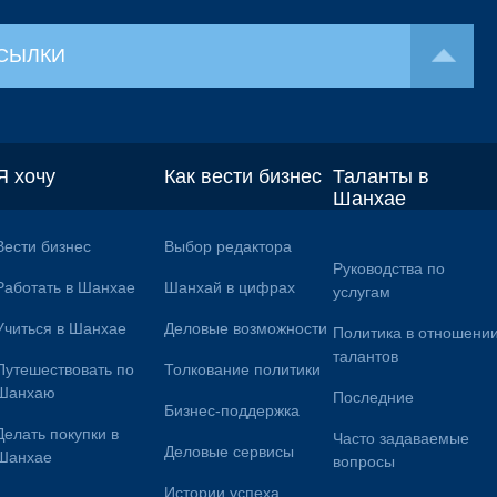
СЫЛКИ
Я хочу
Как вести бизнес
Таланты в
Шанхае
Вести бизнес
Выбор редактора
Руководства по
Работать в Шанхае
Шанхай в цифрах
услугам
Учиться в Шанхае
Деловые возможности
Политика в отношени
талантов
Путешествовать по
Толкование политики
Шанхаю
Последние
Бизнес-поддержка
Делать покупки в
Часто задаваемые
Деловые сервисы
Шанхае
вопросы
Истории успеха