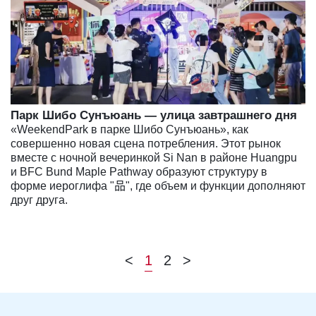
Парк Шибо Сунъюань — улица завтрашнего дня
«WeekendPark в парке Шибо Сунъюань», как
совершенно новая сцена потребления. Этот рынок
вместе с ночной вечеринкой Si Nan в районе Huangpu
и BFC Bund Maple Pathway образуют структуру в
форме иероглифа "品", где объем и функции дополняют
друг друга.
<
1
2
>