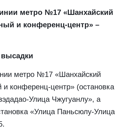
 линии метро №17 «Шанхайский
ый и конференц-центр» –
 высадки
линии метро №17 «Шанхайский
 и конференц-центр» (остановка
зэдадао-Улица Чжугуанлу», а
становка «Улица Паньсюлу-Улица
5.