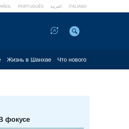
PAÑOL
PORTUGUÊS
العربية
ITALIANO
е
Жизнь в Шанхае
Что нового
В фокусе