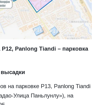
 P12, Panlong Tiandi – парковка
 высадки
в на парковке P13, Panlong Tiandi
адао-Улица Паньлунлу»), на
P5.