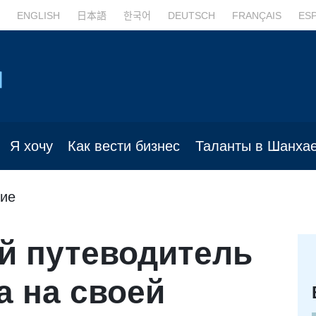
ENGLISH
日本語
한국어
DEUTSCH
FRANÇAIS
ES
Я хочу
Как вести бизнес
Таланты в Шанха
ие
й путеводитель
а на своей