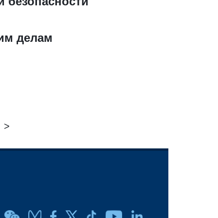
 безопасности
им делам
>