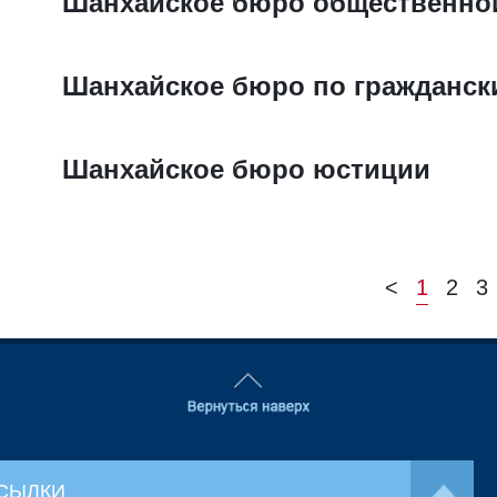
Шанхайское бюро общественной
Шанхайское бюро по гражданск
Шанхайское бюро юстиции
<
1
2
3
СЫЛКИ