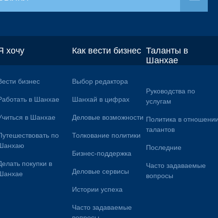
Я хочу
Как вести бизнес
Таланты в
Шанхае
Вести бизнес
Выбор редактора
Руководства по
Работать в Шанхае
Шанхай в цифрах
услугам
Учиться в Шанхае
Деловые возможности
Политика в отношени
талантов
Путешествовать по
Толкование политики
Шанхаю
Последние
Бизнес-поддержка
Делать покупки в
Часто задаваемые
Деловые сервисы
Шанхае
вопросы
Истории успеха
Часто задаваемые
вопросы