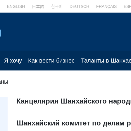
ENGLISH
日本語
한국어
DEUTSCH
FRANÇAIS
ES
Я хочу
Как вести бизнес
Таланты в Шанха
аны
Канцелярия Шанхайского народ
Шанхайский комитет по делам 