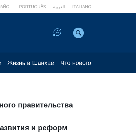
PAÑOL
PORTUGUÊS
العربية
ITALIANO
е
Жизнь в Шанхае
Что нового
ного правительства
развития и реформ