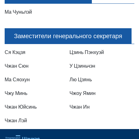
Ма Чуньлэй
Заместители генерального секретаря
Ся Кэцзя
Цзинь Пэнхуэй
Чжан Сюн
У Цзиньчэн
Ма Сяохун
Лю Цзянь
Чжу Минь
Чжоу Ямин
Чжан Юйсинь
Чжан Ин
Чжан Лэй