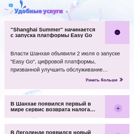
"Shanghai Summer" начинается
с запуска платформы Easy Go
Власти Шанхая объявили 2 июля о запуске
"Easy Go", цифровой платформы,
призванной улучшить обслуживание
иностранных гостей и поддержать въездной
Узнать больше
туризм.
В Шанхае появился первый в
мире сервис возврата налога
«Alipay Tap» для въезжающих
туристов
В Леголенде появился новый