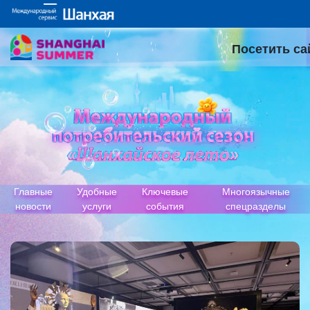
Посетить са
Главные
Удобные
Ключевые
Многоязычные
новости
услуги
события
спецразделы