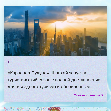
«Карнавал Пудуна»: Шанхай запускает
туристический сезон с полной доступностью
для въездного туризма и обновленным
набором культурных и креативных продуктов
Узнать больше >