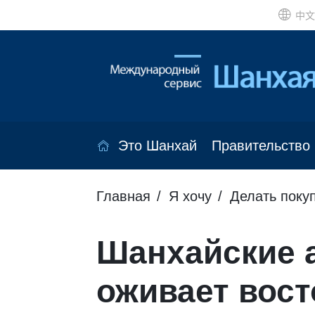
中文
Это Шанхай
Правительство
Главная
Я хочу
Делать поку
Шанхайские а
оживает вост