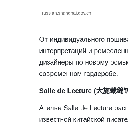
russian.shanghai.gov.cn
От индивидуального пошива
интерпретаций и ремеслен
дизайнеры по-новому осмыс
современном гардеробе.
Salle de Lecture (大施裁缝
Ателье Salle de Lecture р
известной китайской писат