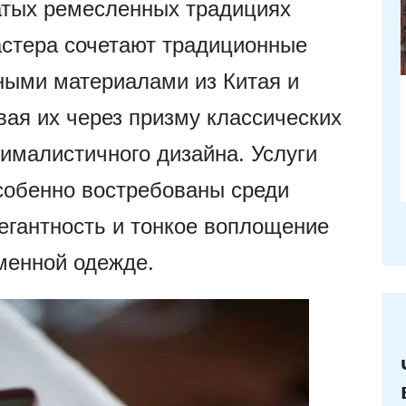
атых ремесленных традициях
астера сочетают традиционные
ными материалами из Китая и
вая их через призму классических
нималистичного дизайна. Услуги
собенно востребованы среди
легантность и тонкое воплощение
еменной одежде.