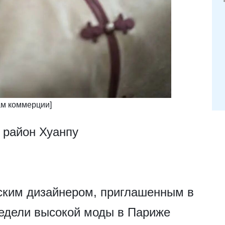
лам коммерции]
 район Хуанпу
йским дизайнером, приглашенным в
едели высокой моды в Париже