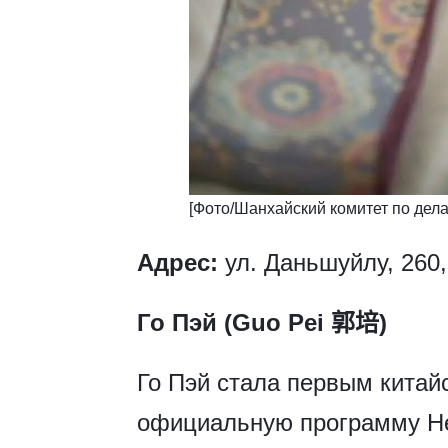
​​[Фото/Шанхайский комитет по де
Адрес:
ул. Даньшуйлу, 260,
Го Пэй (Guo Pei 郭培)
Го Пэй стала первым кита
официальную программу Н