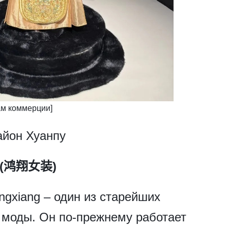
лам коммерции]
айон Хуанпу
r (鸿翔女装)
ngxiang – один из старейших
 моды. Он по-прежнему работает