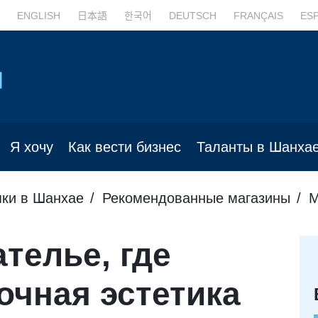
ENGLISH
日本語
한국어
DEUTSCH
FRANÇAIS
ES
Я хочу
Как вести бизнес
Таланты в Шанха
пки в Шанхае
Рекомендованные магазины
М
телье, где
очная эстетика