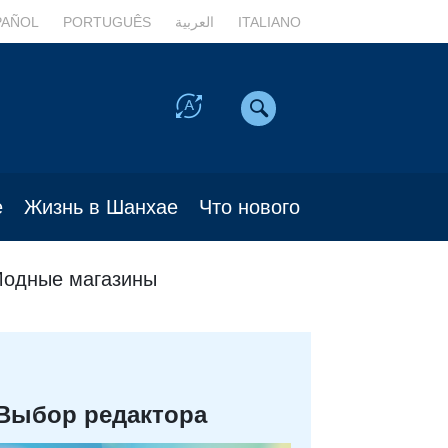
PAÑOL
PORTUGUÊS
العربية
ITALIANO
е
Жизнь в Шанхае
Что нового
одные магазины
Выбор редактора