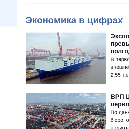
Экономика в цифрах
Эксп
превы
полго
В перво
внешне
2,55 тр
за ана
ВРП Ш
перво
По дан
бюро, 
полуго