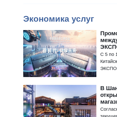
силы но
Экономика услуг
Промо
между
ЭКСП
С 5 по 
Китайс
ЭКСПО
В Шан
откры
магаз
Согласн
текуще