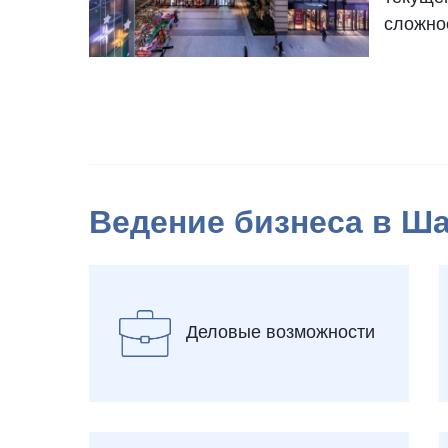
сложнос
этом д
составл
мировы
Азии.
Ведение бизнеса в Ш
Деловые возможности