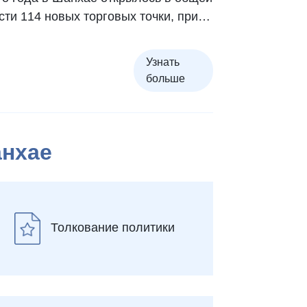
ти 114 новых торговых точки, при
оля новых магазинов по Китаю
яет 44,74%. Также есть 6 новых
Узнать
х магазинов и 1 новый магазин в
больше
анхае
Толкование политики