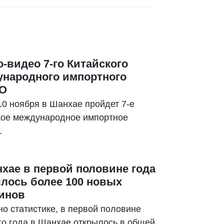
вого качества.
-видео 7-го Китайского
народного импортного
О
10 ноября в Шанхае пройдет 7-е
кое международное импортное
.
хае в первой половине года
лось более 100 новых
инов
о статистике, в первой половине
го года в Шанхае открылось в общей