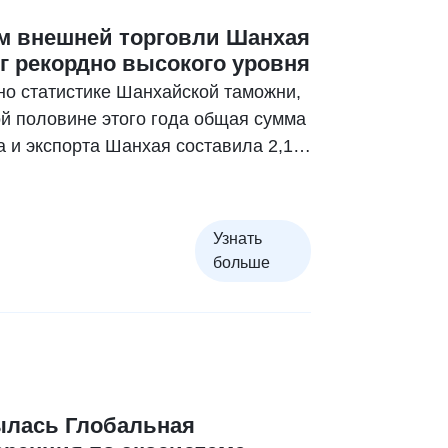
 о развитии ESG в Шанхае за 2024
м внешней торговли Шанхая
едование по пути устойчивого
г рекордно высокого уровня
ия», составленный под руководством
но статистике Шанхайской таможни,
ского финансового института
ой половине этого года общая сумма
 ступени при Шанхайском
а и экспорта Шанхая составила 2,1
итете Цзяотун.
аней, увеличившись на 0,6% в
м исчислении, а объем внешней
и достиг рекордно высокого уровня.
Узнать
больше
ылась Глобальная