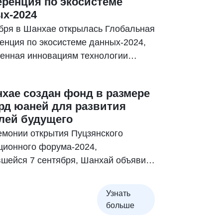
ренция по экосистеме
х-2024
ября в Шанхае открылась Глобальная
енция по экосистеме данных-2024,
енная инновациям технологии
йн и сценариям ее применения.
хае создан фонд в размере
рд юаней для развития
лей будущего
емонии открытия Пуцзянского
ционного форума-2024,
вшейся 7 сентября, Шанхай объявил
ании фонда отраслей будущего в
е 10 млрд юаней для содействия
Узнать
азованию передовых достижений из
больше
ика инноваций в производительные