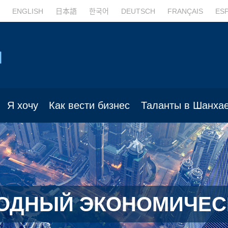
ENGLISH
日本語
한국어
DEUTSCH
FRANÇAIS
ES
Я хочу
Как вести бизнес
Таланты в Шанха
ОДНЫЙ ЭКОНОМИЧЕС