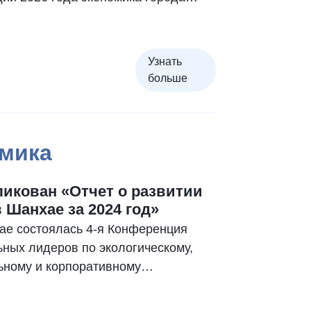
а на 5,6% по сравнению с прошлым
 ВРП Шанхая составил около 2,79
аней (примерно 412 млрд долларов
Узнать
больше
мика
икован «Отчет о развитии
 Шанхае за 2024 год»
ае состоялась 4-я Конференция
ьных лидеров по экологическому,
ьному и корпоративному
ению (ESG) 2024 года, в ходе
й был официально опубликован