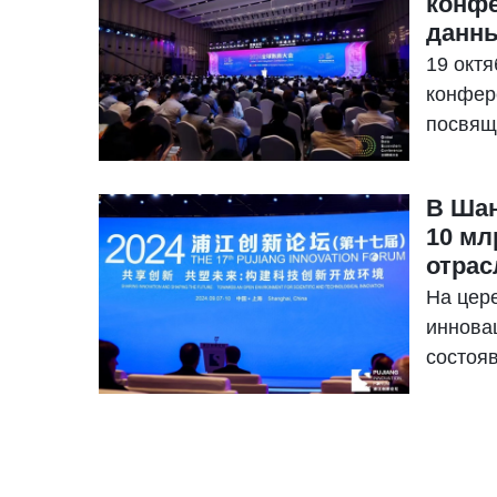
конфе
данны
19 окт
конфер
посвящ
блокче
В Шан
10 мл
отрас
На цер
иннова
состоя
о созд
размер
преобр
источн