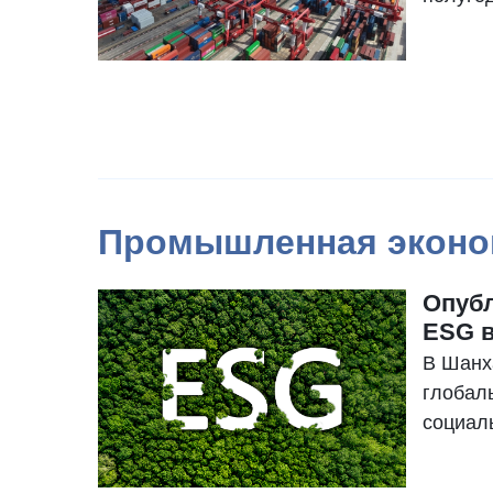
выросл
годом.
трлн ю
США).
Промышленная эконо
Опубл
ESG в
В Шанх
глобал
социал
управл
которо