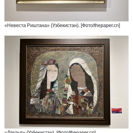
«Невеста Риштана» (Узбекистан). [Фото/thepaper.cn]
«Друзья» (Узбекистан). [Фото/thepaper.cn]