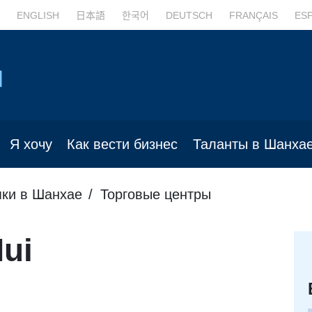
ENGLISH
日本語
한국어
DEUTSCH
FRANÇAIS
ES
Я хочу
Как вести бизнес
Таланты в Шанха
пки в Шанхае
Торговые центры
ui