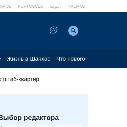
PAÑOL
PORTUGUÊS
العربية
ITALIANO
е
Жизнь в Шанхае
Что нового
х штаб-квартир
Выбор редактора