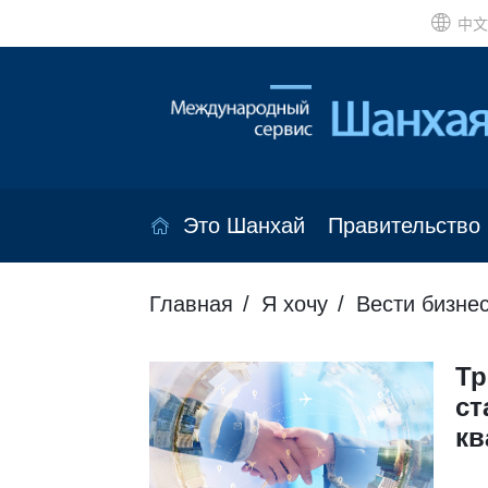
中文
Это Шанхай
Правительство
Главная
Я хочу
Вести бизне
Тр
ст
кв