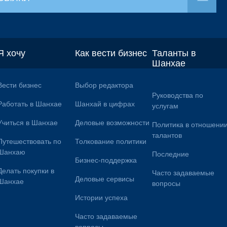
Я хочу
Как вести бизнес
Таланты в
Шанхае
Вести бизнес
Выбор редактора
Руководства по
Работать в Шанхае
Шанхай в цифрах
услугам
Учиться в Шанхае
Деловые возможности
Политика в отношени
талантов
Путешествовать по
Толкование политики
Шанхаю
Последние
Бизнес-поддержка
Делать покупки в
Часто задаваемые
Деловые сервисы
Шанхае
вопросы
Истории успеха
Часто задаваемые
вопросы