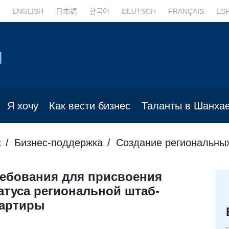
ENGLISH
日本語
한국어
DEUTSCH
FRANÇAIS
ES
Я хочу
Как вести бизнес
Таланты в Шанха
с
Бизнес-поддержка
Создание региональны
ебования для присвоения
атуса региональной штаб-
артиры