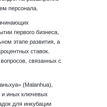
аем персонала.
начинающих
тии первого бизнеса,
ном этапе развития, а
процентных ставок.
вопросов, связанных с
ньхуа» (Malanhua),
 и иных ключевых
адок для инкубации