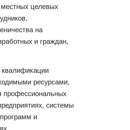
в местных целевых
удников.
еничества на
зработных и граждан,
у квалификации
ходимыми ресурсами,
ня профессиональных
предприятиях, системы
 программ и
ях.