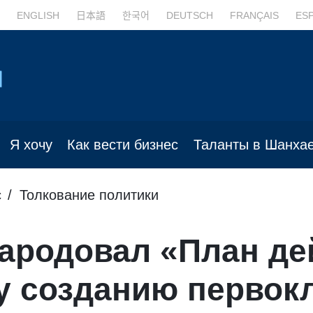
ENGLISH
日本語
한국어
DEUTSCH
FRANÇAIS
ES
Я хочу
Как вести бизнес
Таланты в Шанха
с
Толкование политики
ародовал «План де
у созданию первок