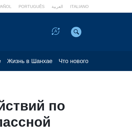
PAÑOL
PORTUGUÊS
العربية
ITALIANO
е
Жизнь в Шанхае
Что нового
йствий по
лассной