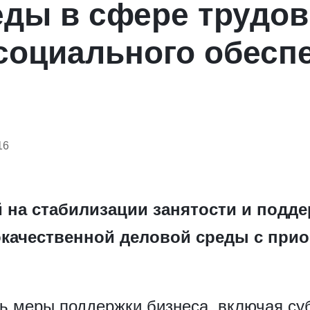
еды в сфере трудо
 социального обесп
16
й на стабилизации занятости и подд
ачественной деловой среды с при
ть меры поддержки бизнеса, включая су