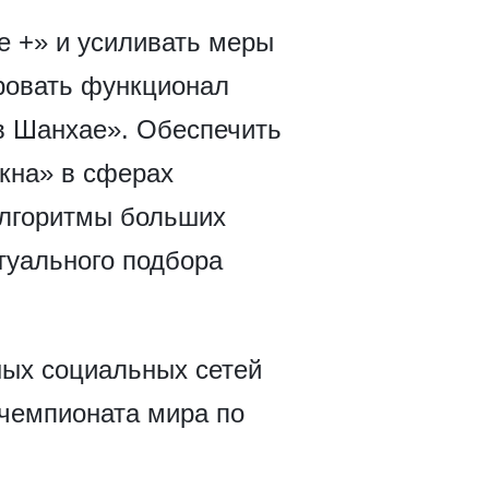
 +» и усиливать меры
ровать функционал
в Шанхае». Обеспечить
окна» в сферах
 алгоритмы больших
туального подбора
ных социальных сетей
 чемпионата мира по