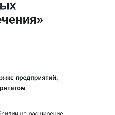
вых
ечения»
ержке предприятий,
оритетом
бсидии на расширение