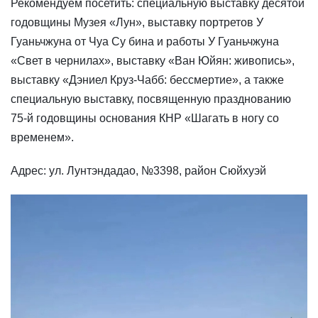
Рекомендуем посетить: специальную выставку десятой
годовщины Музея «Лун», выставку портретов У
Гуаньчжуна от Чуа Су бина и работы У Гуаньчжуна
«Свет в чернилах», выставку «Ван Юйян: живопись»,
выставку «Дэниел Круз-Чабб: бессмертие», а также
специальную выставку, посвященную празднованию
75-й годовщины основания КНР «Шагать в ногу со
временем».
Адрес: ул. Лунтэндадао, №3398, район Сюйхуэй