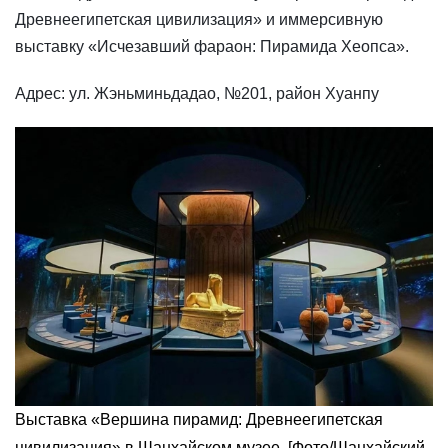
Древнеегипетская цивилизация» и иммерсивную
выставку «Исчезавший фараон: Пирамида Хеопса».
Адрес: ул. Жэньминьдадао, №201, район Хуанпу
Выставка «Вершина пирамид: Древнеегипетская
цивилизация» в Шанхайском музее. [Фото/Шанхайский