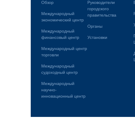
Обзор
Руководители
городского
Международный
правительства
экономический центр
Органы
Международный
финансовый центр
Установки
Международный центр
торговли
Международный
судоходный центр
Международный
научно-
инновационный центр