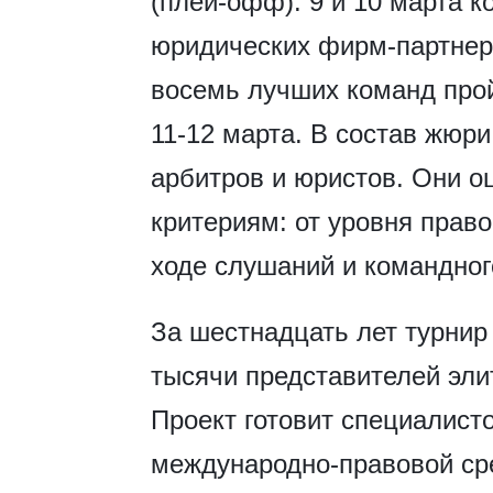
(плей-офф). 9 и 10 марта 
юридических фирм-партнеро
восемь лучших команд прой
11-12 марта. В состав жюр
арбитров и юристов. Они о
критериям: от уровня право
ходе слушаний и командног
За шестнадцать лет турнир
тысячи представителей эл
Проект готовит специалист
международно-правовой ср