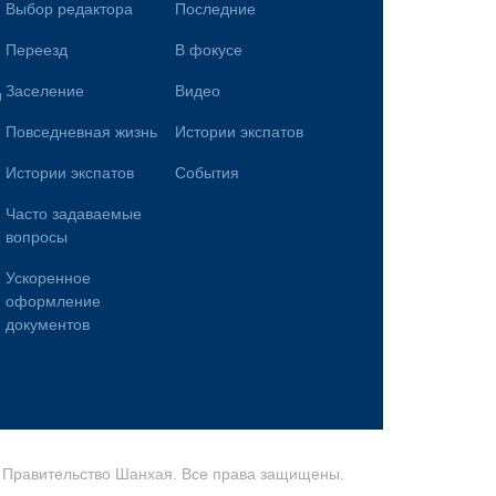
Выбор редактора
Последние
Переезд
В фокусе
Заселение
Видео
и
Повседневная жизнь
Истории экспатов
Истории экспатов
События
Часто задаваемые
вопросы
Ускоренное
оформление
документов
Правительство Шанхая. Все права защищены.