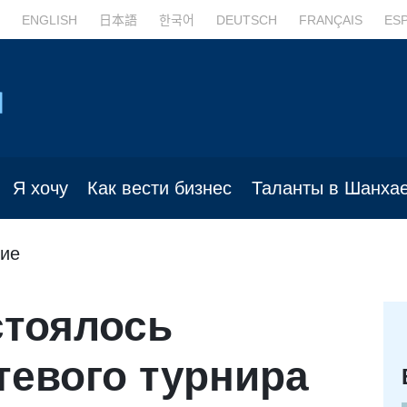
ENGLISH
日本語
한국어
DEUTSCH
FRANÇAIS
ES
Я хочу
Как вести бизнес
Таланты в Шанха
ие
стоялось
тевого турнира