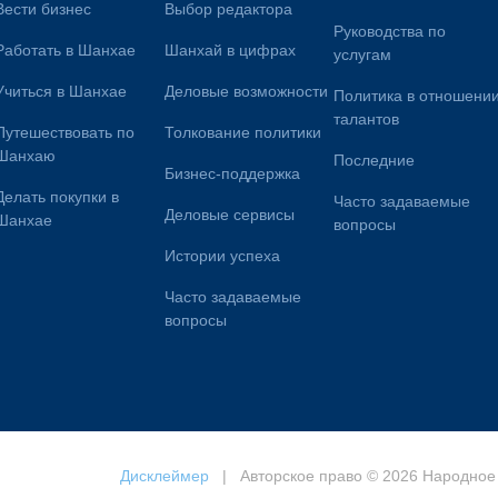
Вести бизнес
Выбор редактора
Руководства по
Работать в Шанхае
Шанхай в цифрах
услугам
Учиться в Шанхае
Деловые возможности
Политика в отношени
талантов
Путешествовать по
Толкование политики
Шанхаю
Последние
Бизнес-поддержка
Делать покупки в
Часто задаваемые
Деловые сервисы
Шанхае
вопросы
Истории успеха
Часто задаваемые
вопросы
Дисклеймер
| Авторское право © 2026 Народное 