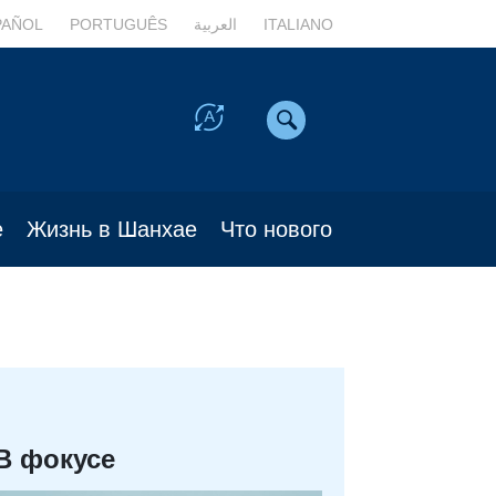
PAÑOL
PORTUGUÊS
العربية
ITALIANO
е
Жизнь в Шанхае
Что нового
В фокусе