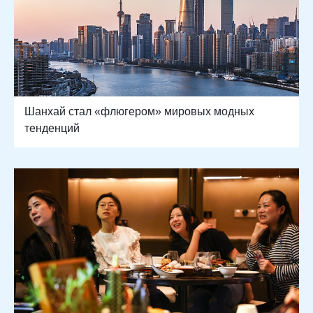
Шанхай стал «флюгером» мировых модных
тенденций