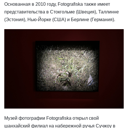
Основанная в 2010 году, Fotografiska также имеет
представительства в Стокгольме (Швеция), Таллинне
(Эстония), Нью-Йорке (США) и Берлине (Германия).
Музей фотографии Fotografiska открыл свой
шанхайский филиал на набережной ручья Сучжоу в