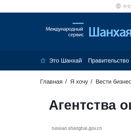
中文
Это Шанхай
Правительство
Главная
Я хочу
Вести бизне
Агентства о
russian.shanghai.gov.cn