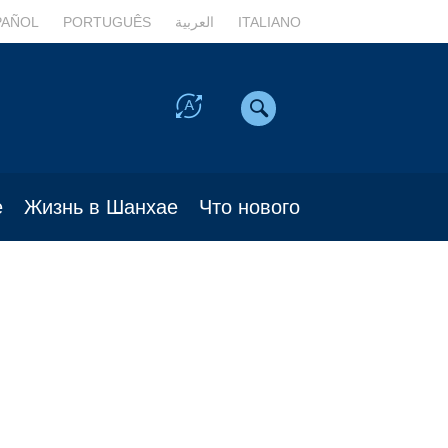
PAÑOL
PORTUGUÊS
العربية
ITALIANO
е
Жизнь в Шанхае
Что нового