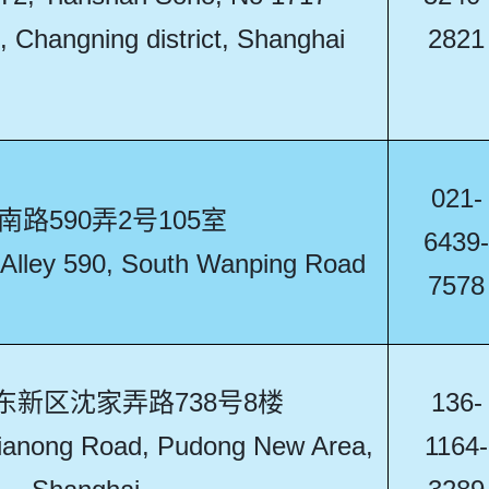
 Changning district, Shanghai
2821
021-
南路590弄2号105室
6439-
Alley 590, South Wanping Road
7578
东新区沈家弄路738号8楼
136-
jianong Road, Pudong New Area,
1164-