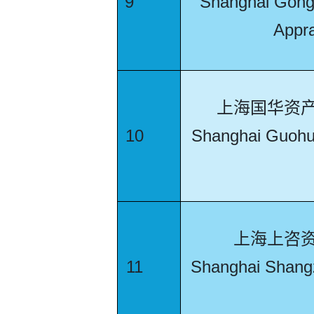
9
Shanghai Gong
Appra
上海国华资
10
Shanghai Guohua
上海上咨
11
Shanghai Shangz