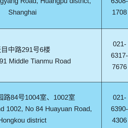
gyang Road, Huangpu district,
6308-
Shanghai
1708
021-
目中路291号6楼
6317-
291 Middle Tianmu Road
7676
路84号1004室、1002室
021-
d 1002, No 84 Huayuan Road,
6390-
Hongkou district
4306