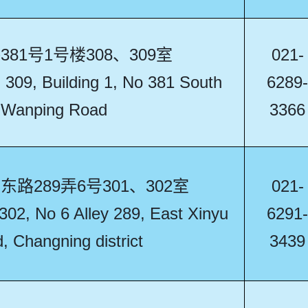
81号1号楼308、309室
021-
309, Building 1, No 381 South
6289-
Wanping Road
3366
路289弄6号301、302室
021-
02, No 6 Alley 289, East Xinyu
6291-
, Changning district
3439