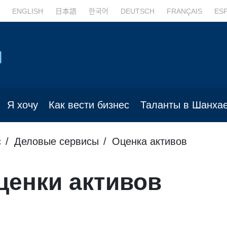
ENGLISH
日本語
한국어
DEUTSCH
FRANÇAIS
ES
Я хочу
Как вести бизнес
Таланты в Шанха
с
Деловые сервисы
Оценка активов
ценки активов