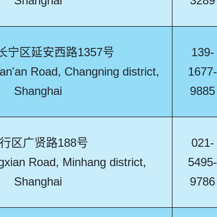
Shanghai
3289
长宁区延安西路1357号
139-
n'an Road, Changning district,
1677-
Shanghai
9885
行区广贤路188号
021-
ian Road, Minhang district,
5495-
Shanghai
9786