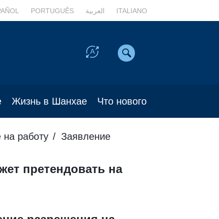
PAÑOL
PORTUGUÊS
العربية
ITALIANO
е
Жизнь в Шанхае
Что нового
 на работу
Заявление
жет претендовать на