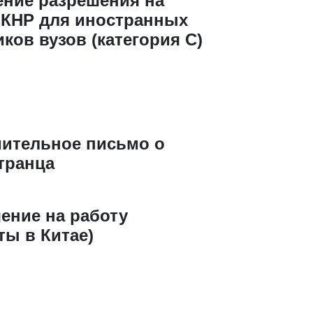
ние разрешения на
 КНР для иностранных
ков вузов (категория C)
мительное письмо о
транца
ение на работу
ты в Китае)