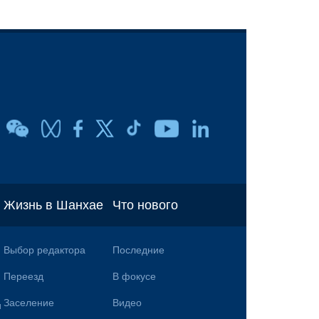
Жизнь в Шанхае
Что нового
Выбор редактора
Последние
Переезд
В фокусе
Заселение
Видео
и