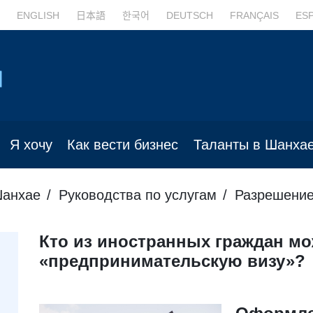
ENGLISH
日本語
한국어
DEUTSCH
FRANÇAIS
ES
Я хочу
Как вести бизнес
Таланты в Шанха
Шанхае
Руководства по услугам
Разрешение
Кто из иностранных граждан мо
«предпринимательскую визу»?