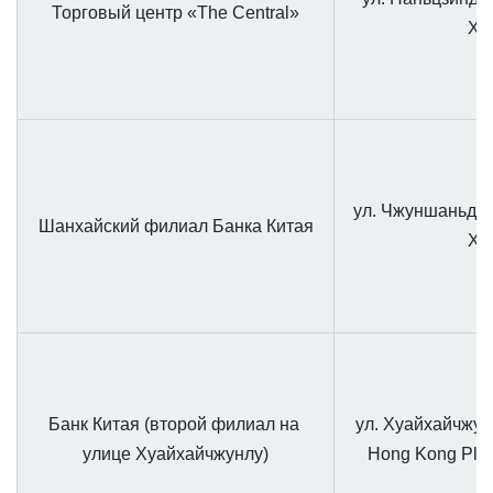
Торговый центр «The Central»
Ху
ул. Чжуншаньдун
Шанхайский филиал Банка Китая
Ху
Банк Китая (второй филиал на 
ул. Хуайхайчжунл
улице Хуайхайчжунлу
)
Hong Kong Plaz