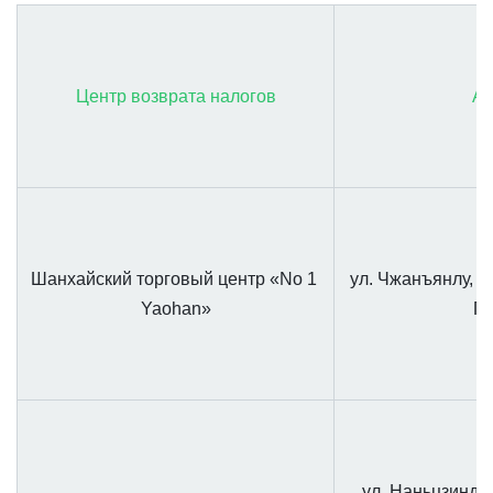
Центр возврата налогов
Ад
Шанхайский торговый центр «No 1 
ул. Чжанъянлу, №
Yaohan»
Пу
ул. Наньцзиндун