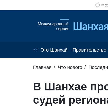
中文
Это Шанхай
Правительство
Главная
Что нового
Последн
В Шанхае пр
судей регио