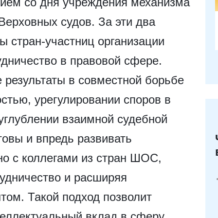
тием со дня учреждения механизма
ерховных судов. За эти два
ы стран-участниц организации
удничество в правовой сфере.
 результаты в совместной борьбе
остью, урегулировании споров в
углублении взаимной судебной
товы и впредь развивать
о с коллегами из стран ШОС,
рудничество и расширяя
том. Такой подход позволит
теллектуальный вклад в сферу