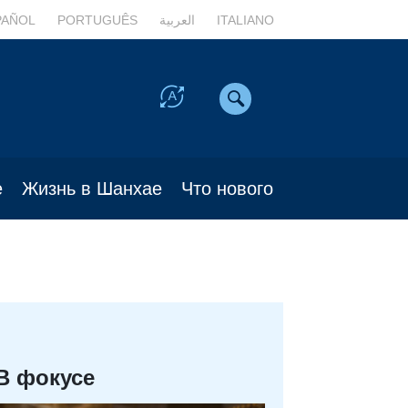
PAÑOL
PORTUGUÊS
العربية
ITALIANO
е
Жизнь в Шанхае
Что нового
В фокусе