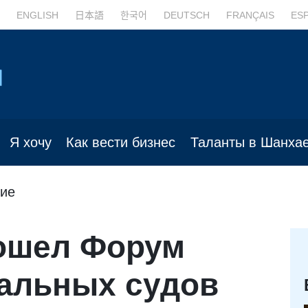
ENGLISH
日本語
한국어
DEUTSCH
FRANÇAIS
ES
Я хочу
Как вести бизнес
Таланты в Шанха
ие
ошел Форум
нальных судов