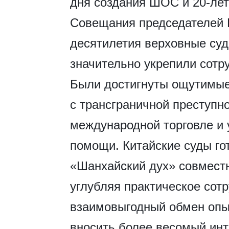
дня создания ШОС и 20-ле
Совещания председателей В
десятилетия верховные суд
значительно укрепили сотр
Были достигнуты ощутимые
с трансграничной преступн
международной торговле и 
помощи. Китайские суды го
«Шанхайский дух» совместн
углубляя практическое сот
взаимовыгодный обмен опы
вносить более весомый ин