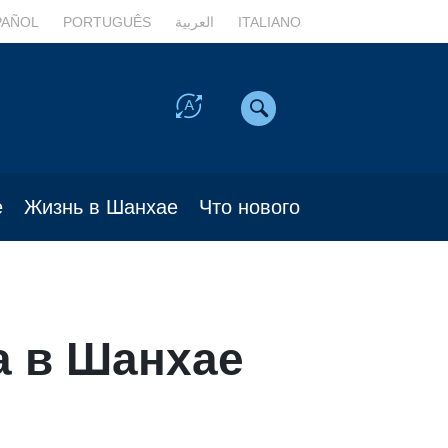
PAÑOL
PORTUGUÊS
العربية
ITALIANO
е
Жизнь в Шанхае
Что нового
а в Шанхае