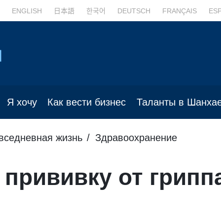
ENGLISH
日本語
한국어
DEUTSCH
FRANÇAIS
ES
Я хочу
Как вести бизнес
Таланты в Шанха
вседневная жизнь
Здравоохранение
 прививку от грипп