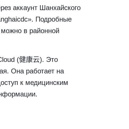
рез аккаунт Шанхайского
anghaicdc». Подробные
 можно в районной
 Cloud (健康云). Это
я. Она работает на
доступ к медицинским
информации.