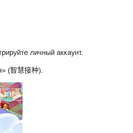
трируйте личный аккаунт.
ция» (智慧接种).