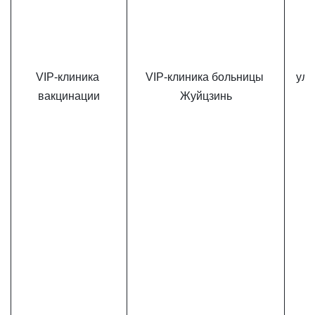
VIP-клиника 
VIP-клиника больницы 
ул.
вакцинации
Жуйцзинь