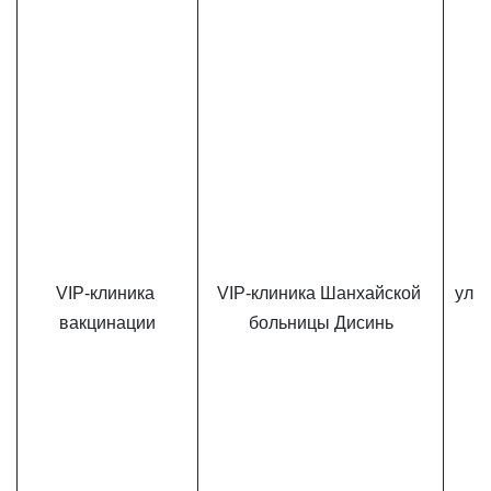
VIP-клиника 
VIP-клиника Шанхайской 
ул. 
вакцинации
больницы Дисинь