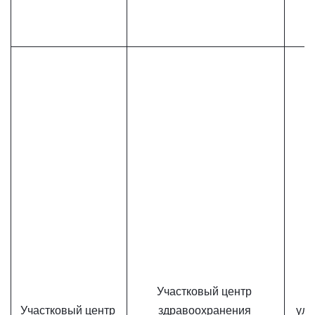
Участковый центр 
Участковый центр 
здравоохранения 
ул.