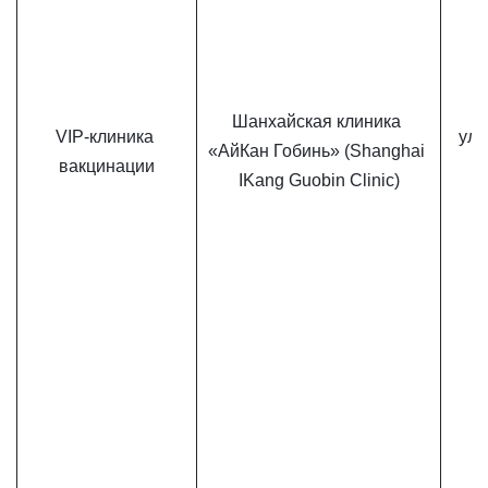
Шанхайская клиника 
VIP-клиника 
ул.
«АйКан Гобинь» (Shanghai 
вакцинации
IKang Guobin Clinic)