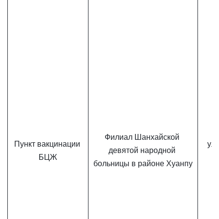
Филиал Шанхайской 
Пункт вакцинации 
ул.
девятой народной 
БЦЖ
5
больницы в районе Хуанпу