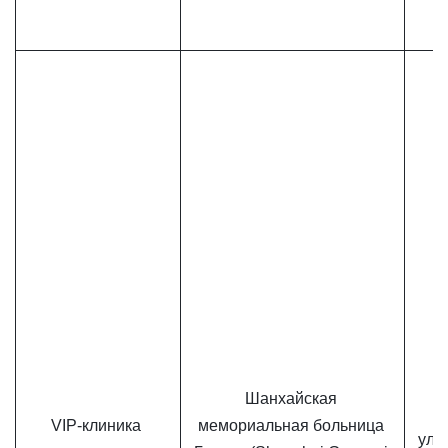
Шанхайская 
VIP-клиника 
мемориальная больница 
ул. 