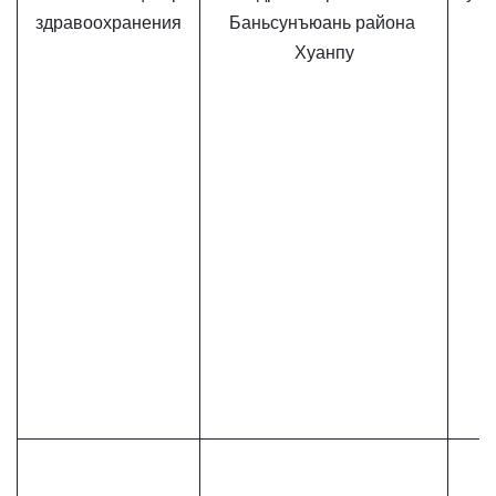
здравоохранения
Баньсунъюань района 
Хуанпу