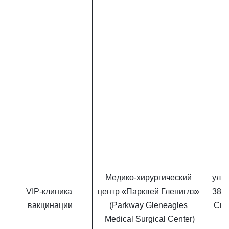
Медико-хирургический 
ул. 
VIP-клиника 
центр «Парквей Глениглз» 
389,
вакцинации
(Parkway Gleneagles 
Скве
Medical Surgical Center)