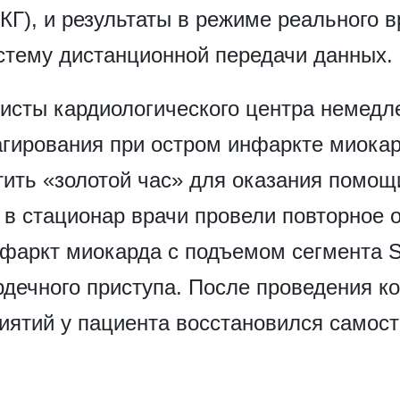
КГ), и результаты в режиме реального 
стему дистанционной передачи данных.
листы кардиологического центра немедл
агирования при остром инфаркте миока
тить «золотой час» для оказания помощ
в стационар врачи провели повторное 
нфаркт миокарда с подъемом сегмента S
дечного приступа. После проведения к
ятий у пациента восстановился самос