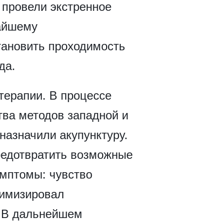
 провели экстренное
чайшему
тановить проходимость
да.
терапии. В процессе
ва методов западной и
назначили акупунктуру.
редотвратить возможные
имптомы: чувство
нимизировал
. В дальнейшем