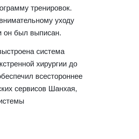
ограмму тренировок.
 внимательному уходу
и он был выписан.
 выстроена система
кстренной хирургии до
обеспечил всестороннее
ских сервисов Шанхая,
системы