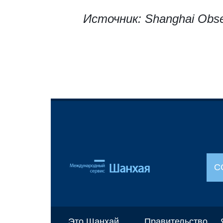
Источник: Shanghai Obse
С
Это Шанхай
Правительство