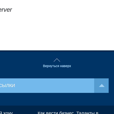
rver
СЫЛКИ
Я хочу
Как вести бизнес
Таланты в