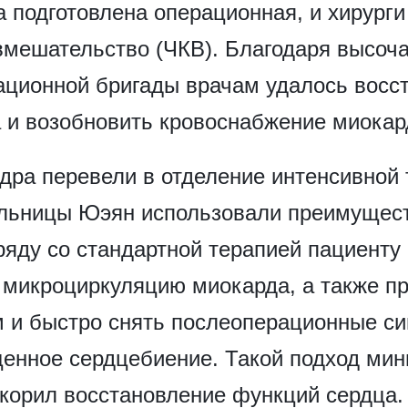
 подготовлена операционная, и хирурги
вмешательство (ЧКВ). Благодаря высо
ционной бригады врачам удалось восс
а и возобновить кровоснабжение миокар
дра перевели в отделение интенсивной 
льницы Юэян использовали преимущест
яду со стандартной терапией пациенту 
 микроциркуляцию миокарда, а также п
м и быстро снять послеоперационные с
ащенное сердцебиение. Такой подход ми
скорил восстановление функций сердца