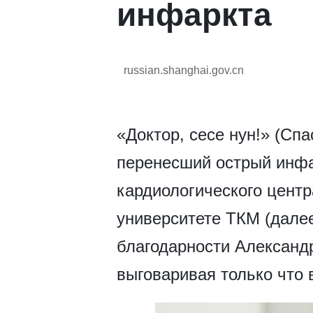
инфаркта
russian.shanghai.gov.cn
«Доктор, сесе нун!» (Сп
перенесший острый инфа
кардиологического цент
университете ТКМ (далее
благодарности Александр
выговаривая только что