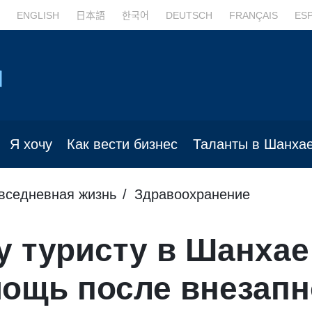
ENGLISH
日本語
한국어
DEUTSCH
FRANÇAIS
ES
Я хочу
Как вести бизнес
Таланты в Шанха
вседневная жизнь
Здравоохранение
у туристу в Шанхае
мощь после внезапн