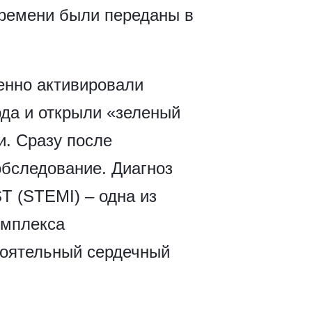
времени были переданы в
енно активировали
рда и открыли «зеленый
и. Сразу после
обследование. Диагноз
T (STEMI) – одна из
омплекса
тоятельный сердечный