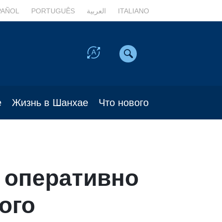
PAÑOL
PORTUGUÊS
العربية
ITALIANO
е
Жизнь в Шанхае
Что нового
 оперативно
ого