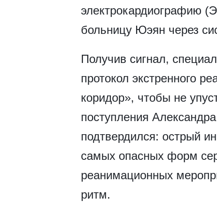
электрокардиографию (Э
больницу Юэян через си
Получив сигнал, специа
протокол экстренного ре
коридор», чтобы не упус
поступления Александра 
подтвердился: острый и
самых опасных форм сер
реанимационных меропри
ритм.