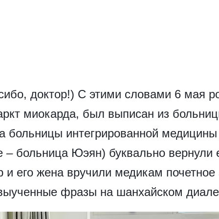
асибо, доктор!) С этими словами 6 мая 
ркт миокарда, был выписан из больниц
ра больницы интегрированной медицин
 – больница Юэян) буквально вернули ег
 и его жена вручили медикам почетное 
 выученные фразы на шанхайском диале