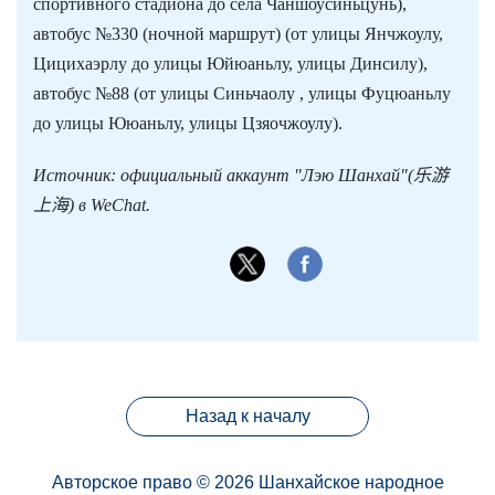
спортивного стадиона до села Чаншоусиньцунь),
автобус №330 (ночной маршрут) (от улицы Янчжоулу,
Цицихаэрлу до улицы Юйюаньлу, улицы Динсилу),
автобус №88 (от улицы Синьчаолу , улицы Фуцюаньлу
до улицы Ююаньлу, улицы Цзяочжоулу).
Источник: официальный аккаунт "Лэю Шанхай"(乐游
上海) в WeChat.
Назад к началу
Авторское право © 2026 Шанхайское народное