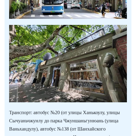
Транспорт: автобус №20 (от улицы Ханькоулу, улицы
Сычуаньчжунлу до парка Чжуншаньгунюань (улица
Ваньхандулу), автобус №138 (от Шанхайского