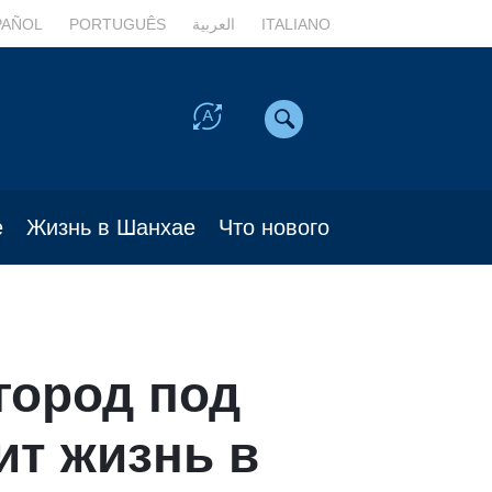
PAÑOL
PORTUGUÊS
العربية
ITALIANO
е
Жизнь в Шанхае
Что нового
 город под
ит жизнь в