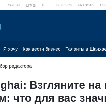
ENGLISH
日本語
한국어
DEUTSCH
FRANÇAIS
ES
Я хочу
Как вести бизнес
Таланты в Шанха
бор редактора
nghai: Взгляните на
м: что для вас знач