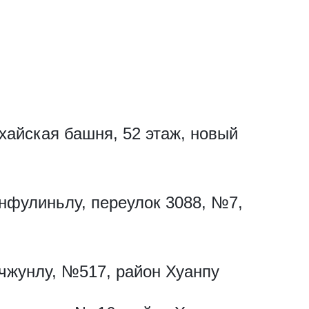
айская башня, 52 этаж, новый
анфулиньлу, переулок 3088, №7,
нчжунлу, №517, район Хуанпу