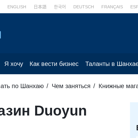
ENGLISH
日本語
한국어
DEUTSCH
FRANÇAIS
ES
Я хочу
Как вести бизнес
Таланты в Шанха
ать по Шанхаю
Чем заняться
Книжные мага
азин Duoyun