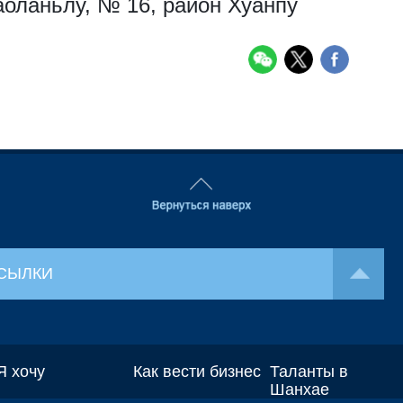
аоланьлу, № 16, район Хуанпу
СЫЛКИ
Я хочу
Как вести бизнес
Таланты в
Шанхае